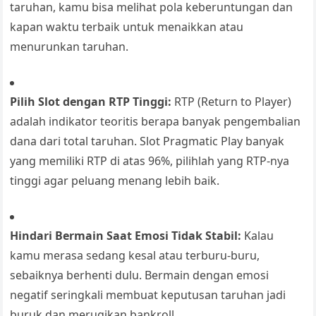
taruhan, kamu bisa melihat pola keberuntungan dan
kapan waktu terbaik untuk menaikkan atau
menurunkan taruhan.
Pilih Slot dengan RTP Tinggi:
RTP (Return to Player)
adalah indikator teoritis berapa banyak pengembalian
dana dari total taruhan. Slot Pragmatic Play banyak
yang memiliki RTP di atas 96%, pilihlah yang RTP-nya
tinggi agar peluang menang lebih baik.
Hindari Bermain Saat Emosi Tidak Stabil:
Kalau
kamu merasa sedang kesal atau terburu-buru,
sebaiknya berhenti dulu. Bermain dengan emosi
negatif seringkali membuat keputusan taruhan jadi
buruk dan merugikan bankroll.