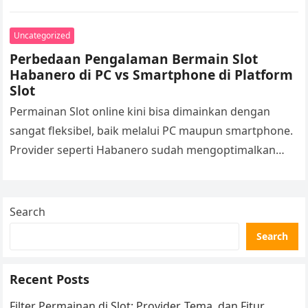
ditawarkan. Salah satu nama yang sering muncul
dalam…
Uncategorized
Perbedaan Pengalaman Bermain Slot
Habanero di PC vs Smartphone di Platform
Slot
Permainan Slot online kini bisa dimainkan dengan
sangat fleksibel, baik melalui PC maupun smartphone.
Provider seperti Habanero sudah mengoptimalkan
banyak gamenya slot25 slot agar bisa diakses di…
Search
Search
Recent Posts
Filter Permainan di Slot: Provider, Tema, dan Fitur