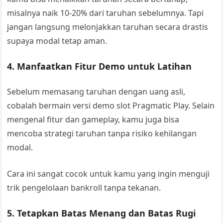
misalnya naik 10-20% dari taruhan sebelumnya. Tapi
jangan langsung melonjakkan taruhan secara drastis
supaya modal tetap aman.
4. Manfaatkan Fitur Demo untuk Latihan
Sebelum memasang taruhan dengan uang asli,
cobalah bermain versi demo slot Pragmatic Play. Selain
mengenal fitur dan gameplay, kamu juga bisa
mencoba strategi taruhan tanpa risiko kehilangan
modal.
Cara ini sangat cocok untuk kamu yang ingin menguji
trik pengelolaan bankroll tanpa tekanan.
5. Tetapkan Batas Menang dan Batas Rugi