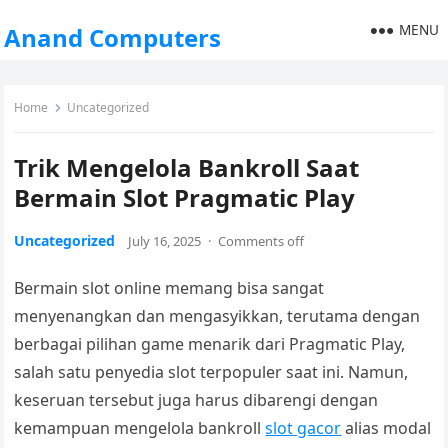
MENU
Anand Computers
Home
Uncategorized
Trik Mengelola Bankroll Saat
Bermain Slot Pragmatic Play
Uncategorized
July 16, 2025
·
Comments off
Bermain slot online memang bisa sangat
menyenangkan dan mengasyikkan, terutama dengan
berbagai pilihan game menarik dari Pragmatic Play,
salah satu penyedia slot terpopuler saat ini. Namun,
keseruan tersebut juga harus dibarengi dengan
kemampuan mengelola bankroll
slot gacor
alias modal