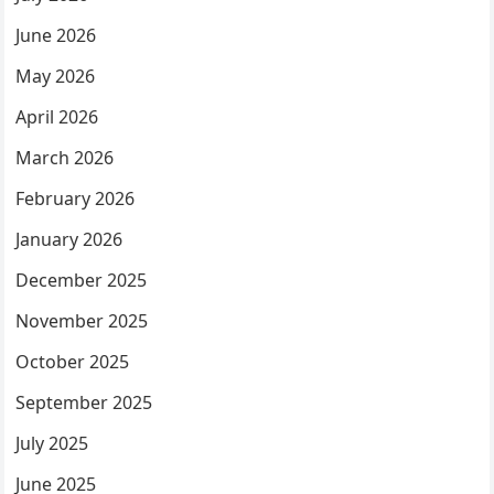
June 2026
May 2026
April 2026
March 2026
February 2026
January 2026
December 2025
November 2025
October 2025
September 2025
July 2025
June 2025