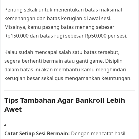
Penting sekali untuk menentukan batas maksimal
kemenangan dan batas kerugian di awal sesi.
Misalnya, kamu pasang batas menang sebesar
Rp150.000 dan batas rugi sebesar Rp50.000 per sesi.
Kalau sudah mencapai salah satu batas tersebut,
segera berhenti bermain atau ganti game. Disiplin
dalam batas ini akan membantu kamu menghindari
kerugian besar sekaligus mengamankan keuntungan.
Tips Tambahan Agar Bankroll Lebih
Awet
Catat Setiap Sesi Bermain:
Dengan mencatat hasil