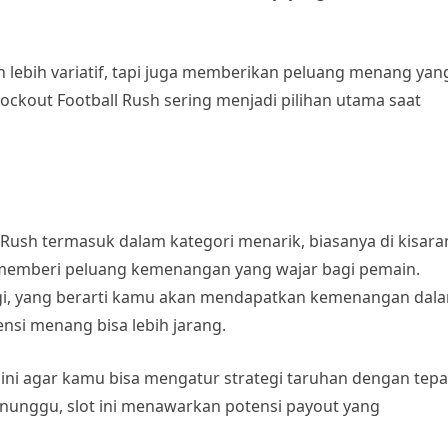
n lebih variatif, tapi juga memberikan peluang menang yan
nockout Football Rush sering menjadi pilihan utama saat
l Rush termasuk dalam kategori menarik, biasanya di kisara
n memberi peluang kemenangan yang wajar bagi pemain.
ggi, yang berarti kamu akan mendapatkan kemenangan dal
nsi menang bisa lebih jarang.
 ini agar kamu bisa mengatur strategi taruhan dengan tepa
nunggu, slot ini menawarkan potensi payout yang