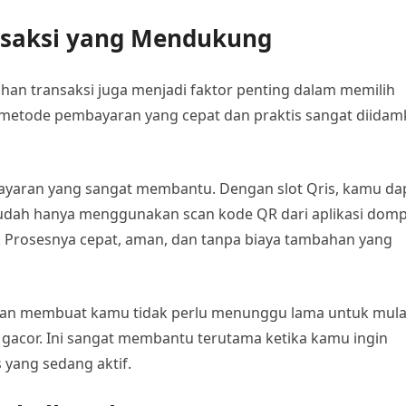
nsaksi yang Mendukung
han transaksi juga menjadi faktor penting dalam memilih
ng, metode pembayaran yang cepat dan praktis sangat diida
ayaran yang sangat membantu. Dengan slot Qris, kamu da
udah hanya menggunakan scan kode QR dari aplikasi dom
NA. Prosesnya cepat, aman, dan tanpa biaya tambahan yang
instan membuat kamu tidak perlu menunggu lama untuk mula
 gacor. Ini sangat membantu terutama ketika kamu ingin
yang sedang aktif.