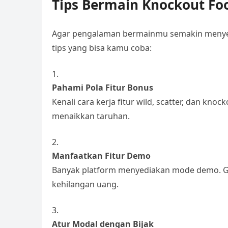
Tips Bermain Knockout Foo
Agar pengalaman bermainmu semakin menyen
tips yang bisa kamu coba:
Pahami Pola Fitur Bonus
Kenali cara kerja fitur wild, scatter, dan kn
menaikkan taruhan.
Manfaatkan Fitur Demo
Banyak platform menyediakan mode demo. Gu
kehilangan uang.
Atur Modal dengan Bijak