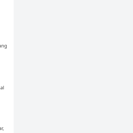
ang
al
r,