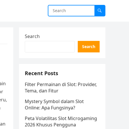
Search
Search
Recent Posts
ain
Filter Permainan di Slot: Provider,
Tema, dan Fitur
or
ru,
Mystery Symbol dalam Slot
a
Online: Apa Fungsinya?
Peta Volatilitas Slot Microgaming
an
2026 Khusus Pengguna