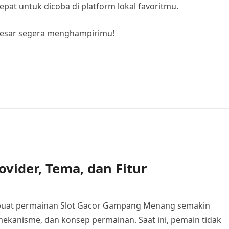
epat untuk dicoba di platform lokal favoritmu.
esar segera menghampirimu!
rovider, Tema, dan Fitur
mbuat permainan Slot Gacor Gampang Menang semakin
ekanisme, dan konsep permainan. Saat ini, pemain tidak