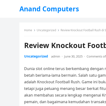
Anand Computers
Home
Uncategorized
Review Knockout Football Rush di 
Review Knockout Footba
Uncategorized
admin
·
June 30, 2025
·
Comments of
Dunia slot online terus berkembang denga
betah berlama-lama bermain. Salah satu gam
adalah Knockout Football Rush. Game ini bu
tetapi juga peluang menang besar berkat fitu
akan membahas secara lengkap mengenai Knoc
pemain, dan bagaimana kemudahan transaks