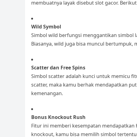
membuatnya layak disebut slot gacor. Beriku
Wild Symbol
Simbol wild berfungsi menggantikan simbol
Biasanya, wild juga bisa muncul bertumpuk,
Scatter dan Free Spins
Simbol scatter adalah kunci untuk memicu fitu
scatter, maka kamu berhak mendapatkan puta
kemenangan.
Bonus Knockout Rush
Fitur ini memberi kesempatan mendapatkan 
knockout, kamu bisa memilih simbol tertent