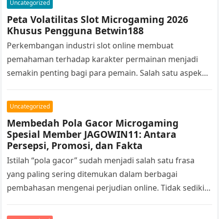
Uncategorized
Peta Volatilitas Slot Microgaming 2026
Khusus Pengguna Betwin188
Perkembangan industri slot online membuat
pemahaman terhadap karakter permainan menjadi
semakin penting bagi para pemain. Salah satu aspek
yang sering diperhatikan adalah volatilitas slot. Konsep
ini membantu…
Uncategorized
Membedah Pola Gacor Microgaming
Spesial Member JAGOWIN11: Antara
Persepsi, Promosi, dan Fakta
Istilah “pola gacor” sudah menjadi salah satu frasa
yang paling sering ditemukan dalam berbagai
pembahasan mengenai perjudian online. Tidak sedikit
promosi yang menggunakan judul seperti “Membedah
Pola…