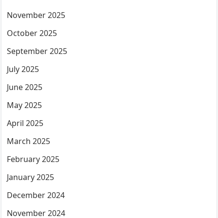
November 2025
October 2025
September 2025
July 2025
June 2025
May 2025
April 2025
March 2025
February 2025
January 2025
December 2024
November 2024