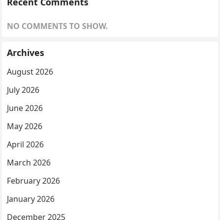
Recent Comments
NO COMMENTS TO SHOW.
Archives
August 2026
July 2026
June 2026
May 2026
April 2026
March 2026
February 2026
January 2026
December 2025