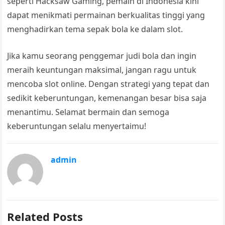
seperti Hacksaw Gaming, pemain di Indonesia kini
dapat menikmati permainan berkualitas tinggi yang
menghadirkan tema sepak bola ke dalam slot.
Jika kamu seorang penggemar judi bola dan ingin
meraih keuntungan maksimal, jangan ragu untuk
mencoba slot online. Dengan strategi yang tepat dan
sedikit keberuntungan, kemenangan besar bisa saja
menantimu. Selamat bermain dan semoga
keberuntungan selalu menyertaimu!
admin
Related Posts