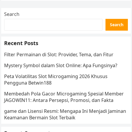
Search
Search
Recent Posts
Filter Permainan di Slot: Provider, Tema, dan Fitur
Mystery Symbol dalam Slot Online: Apa Fungsinya?
Peta Volatilitas Slot Microgaming 2026 Khusus
Pengguna Betwin188
Membedah Pola Gacor Microgaming Spesial Member
JAGOWIN11: Antara Persepsi, Promosi, dan Fakta
game dan Lisensi Resmi: Mengapa Ini Menjadi Jaminan
Keamanan Bermain Slot Terbaik