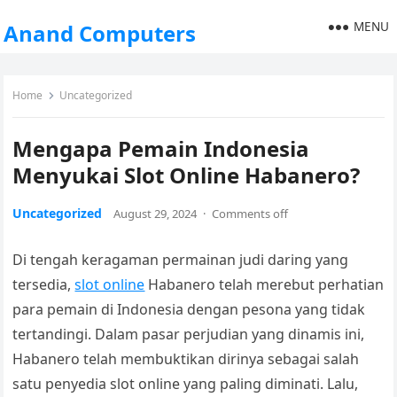
MENU
Anand Computers
Home
Uncategorized
Mengapa Pemain Indonesia
Menyukai Slot Online Habanero?
Uncategorized
August 29, 2024
·
Comments off
Di tengah keragaman permainan judi daring yang
tersedia,
slot online
Habanero telah merebut perhatian
para pemain di Indonesia dengan pesona yang tidak
tertandingi. Dalam pasar perjudian yang dinamis ini,
Habanero telah membuktikan dirinya sebagai salah
satu penyedia slot online yang paling diminati. Lalu,