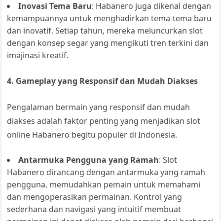
Inovasi Tema Baru
: Habanero juga dikenal dengan
kemampuannya untuk menghadirkan tema-tema baru
dan inovatif. Setiap tahun, mereka meluncurkan slot
dengan konsep segar yang mengikuti tren terkini dan
imajinasi kreatif.
4. Gameplay yang Responsif dan Mudah Diakses
Pengalaman bermain yang responsif dan mudah
diakses adalah faktor penting yang menjadikan slot
online Habanero begitu populer di Indonesia.
Antarmuka Pengguna yang Ramah
: Slot
Habanero dirancang dengan antarmuka yang ramah
pengguna, memudahkan pemain untuk memahami
dan mengoperasikan permainan. Kontrol yang
sederhana dan navigasi yang intuitif membuat