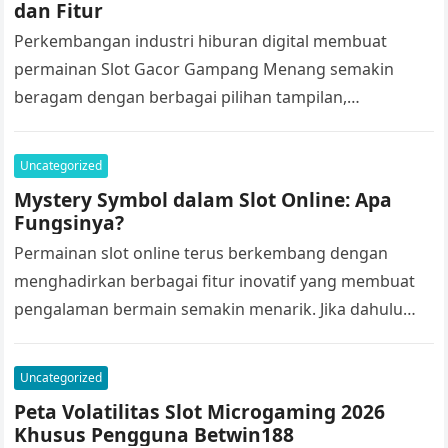
dan Fitur
Perkembangan industri hiburan digital membuat
permainan Slot Gacor Gampang Menang semakin
beragam dengan berbagai pilihan tampilan,
mekanisme, dan konsep permainan. Saat ini, pemain
tidak hanya melihat permainan dari…
Uncategorized
Mystery Symbol dalam Slot Online: Apa
Fungsinya?
Permainan slot online terus berkembang dengan
menghadirkan berbagai fitur inovatif yang membuat
pengalaman bermain semakin menarik. Jika dahulu
permainan hanya mengandalkan simbol klasik seperti
buah-buahan atau angka,…
Uncategorized
Peta Volatilitas Slot Microgaming 2026
Khusus Pengguna Betwin188