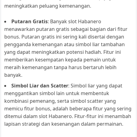
meningkatkan peluang kemenangan.
Putaran Gratis
: Banyak slot Habanero
menawarkan putaran gratis sebagai bagian dari fitur
bonus. Putaran gratis ini sering kali disertai dengan
pengganda kemenangan atau simbol liar tambahan
yang dapat meningkatkan potensi hadiah. Fitur ini
memberikan kesempatan kepada pemain untuk
meraih kemenangan tanpa harus bertaruh lebih
banyak.
Simbol Liar dan Scatter
: Simbol liar yang dapat
menggantikan simbol lain untuk membentuk
kombinasi pemenang, serta simbol scatter yang
memicu fitur bonus, adalah beberapa fitur yang sering
ditemui dalam slot Habanero. Fitur-fitur ini menambah
lapisan strategi dan kesenangan dalam permainan.