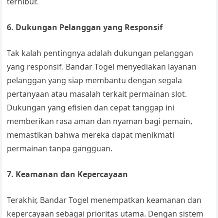
terhibur.
6. Dukungan Pelanggan yang Responsif
Tak kalah pentingnya adalah dukungan pelanggan
yang responsif. Bandar Togel menyediakan layanan
pelanggan yang siap membantu dengan segala
pertanyaan atau masalah terkait permainan slot.
Dukungan yang efisien dan cepat tanggap ini
memberikan rasa aman dan nyaman bagi pemain,
memastikan bahwa mereka dapat menikmati
permainan tanpa gangguan.
7. Keamanan dan Kepercayaan
Terakhir, Bandar Togel menempatkan keamanan dan
kepercayaan sebagai prioritas utama. Dengan sistem