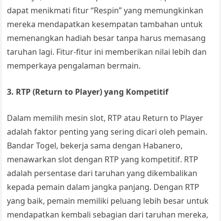
dapat menikmati fitur “Respin” yang memungkinkan
mereka mendapatkan kesempatan tambahan untuk
memenangkan hadiah besar tanpa harus memasang
taruhan lagi. Fitur-fitur ini memberikan nilai lebih dan
memperkaya pengalaman bermain.
3. RTP (Return to Player) yang Kompetitif
Dalam memilih mesin slot, RTP atau Return to Player
adalah faktor penting yang sering dicari oleh pemain.
Bandar Togel, bekerja sama dengan Habanero,
menawarkan slot dengan RTP yang kompetitif. RTP
adalah persentase dari taruhan yang dikembalikan
kepada pemain dalam jangka panjang. Dengan RTP
yang baik, pemain memiliki peluang lebih besar untuk
mendapatkan kembali sebagian dari taruhan mereka,