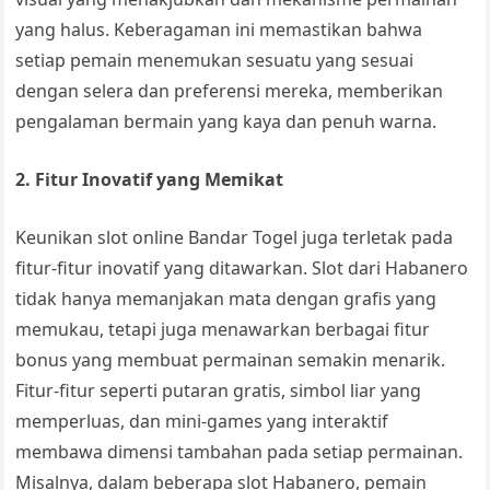
yang halus. Keberagaman ini memastikan bahwa
setiap pemain menemukan sesuatu yang sesuai
dengan selera dan preferensi mereka, memberikan
pengalaman bermain yang kaya dan penuh warna.
2. Fitur Inovatif yang Memikat
Keunikan slot online Bandar Togel juga terletak pada
fitur-fitur inovatif yang ditawarkan. Slot dari Habanero
tidak hanya memanjakan mata dengan grafis yang
memukau, tetapi juga menawarkan berbagai fitur
bonus yang membuat permainan semakin menarik.
Fitur-fitur seperti putaran gratis, simbol liar yang
memperluas, dan mini-games yang interaktif
membawa dimensi tambahan pada setiap permainan.
Misalnya, dalam beberapa slot Habanero, pemain