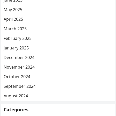
June 2025
May 2025
April 2025
March 2025
February 2025
January 2025
December 2024
November 2024
October 2024
September 2024
August 2024
Categories